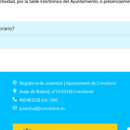
ctividad, por la Sede Electrónica del Ayuntamiento, o presencialm
orario?
Regidoria de Juventut | Ajuntament de Crevillent
Avda. de Madrid, nº13 03330 Crevillent
965401526 Ext.: 600
juventud@crevillent.es