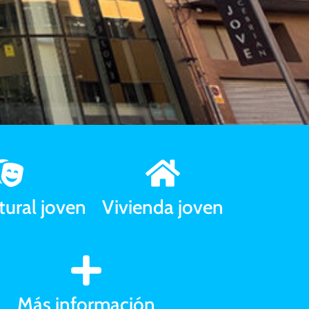
uventud
tural joven
Vivienda joven
lent
 para los jóvenes
Más información