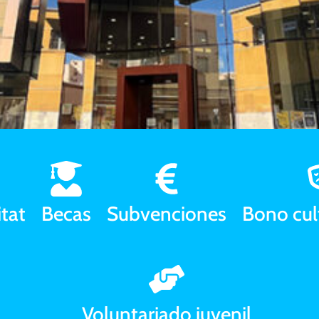
 la página de J
tat
Becas
Subvenciones
Bono cul
miento de Crevil
programas y recursos que ofrecemos
Voluntariado juvenil